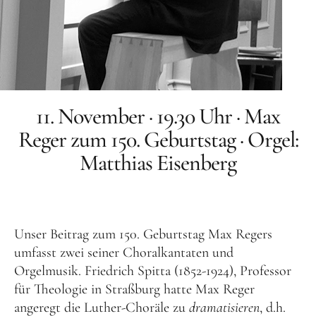
Orgelbauer
Grußwort von Schirmherr
Wolfgang Thierse
2019 · LOTTO-Stiftung Berlin
Festschrift
11. November · 19.30 Uhr · Max
Reger zum 150. Geburtstag · Orgel:
Konzertarchiv
Matthias Eisenberg
Orgelherbst 2025
Orgelherbst 2024
Orgelherbst 2023
Unser Beitrag zum 150. Geburtstag Max Regers
umfasst zwei seiner Choralkantaten und
Orgelherbst 2022
Orgelmusik. Friedrich Spitta (1852-1924), Professor
Orgelakademie 2022
für Theologie in Straßburg hatte Max Reger
Orgelherbst 2021
angeregt die Luther-Choräle zu
dramatisieren
, d.h.