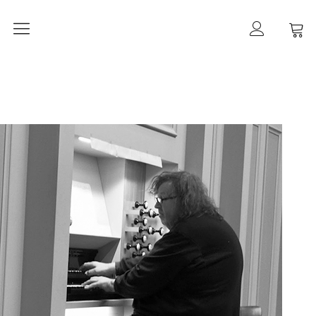
Orgelherbst 2026
DIE ORGEL IN ALT-PANKOW
Der Orgelbau
Worte zur Orgelweihe
März 2021 –
der Orgeleinbau
April 2021 –
der Orgeleinbau
April 2021 –
die Intonation
Geschichte