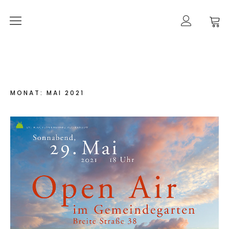
Orgelherbst 2026
DIE ORGEL IN ALT-PANKOW
Der Orgelbau
MONAT:
MAI 2021
Worte zur Orgelweihe
März 2021 –
der Orgeleinbau
April 2021 –
der Orgeleinbau
April 2021 –
die Intonation
Geschichte