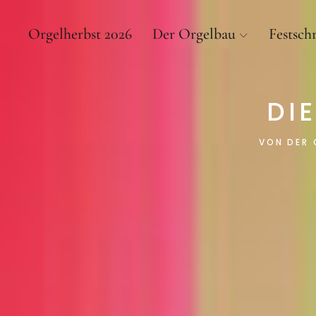
Orgelherbst 2026
Der Orgelbau
Festschr
DI
VON DER 