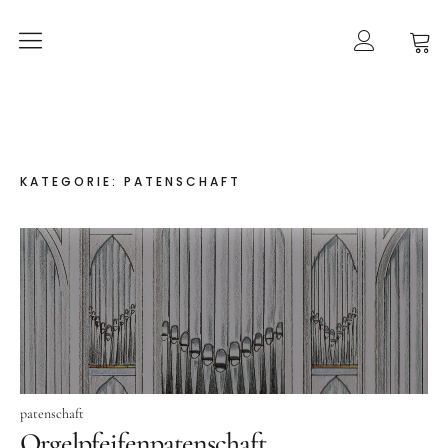
Orgelherbst 2026
DIE ORGEL IN ALT-PANKOW
Der Orgelbau
KATEGORIE:
PATENSCHAFT
Worte zur Orgelweihe
März 2021 –
der Orgeleinbau
April 2021 –
der Orgeleinbau
April 2021 –
die Intonation
patenschaft
Geschichte
Orgelpfeifenpatenschaft