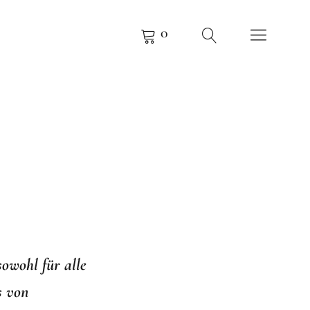
0
KOW
 BUCHHOLZ
sowohl für alle
s von