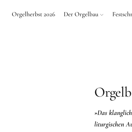
Orgelherbst 2026
Der Orgelbau
Festschr
DI
VON DER 
Orgelb
»Das klanglich
liturgischen A