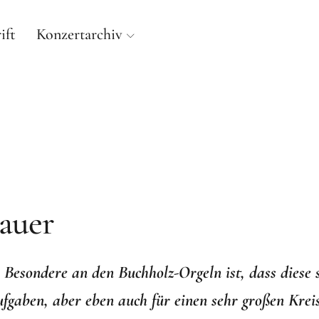
ift
Konzertarchiv
E ORGEL IN ALT-PAN
ORGELWERKSTATT KRISTIAN WEGSCHEIDER NACH C.A.
auer
 Besondere an den Buchholz-Orgeln ist, dass diese 
ufgaben, aber eben auch für einen sehr großen Krei