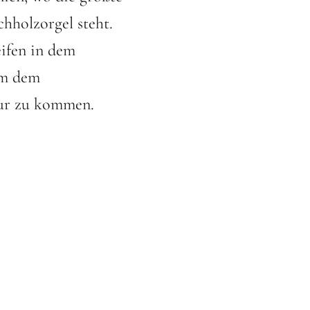
chholzorgel steht.
eifen in dem
um dem
pur zu kommen.