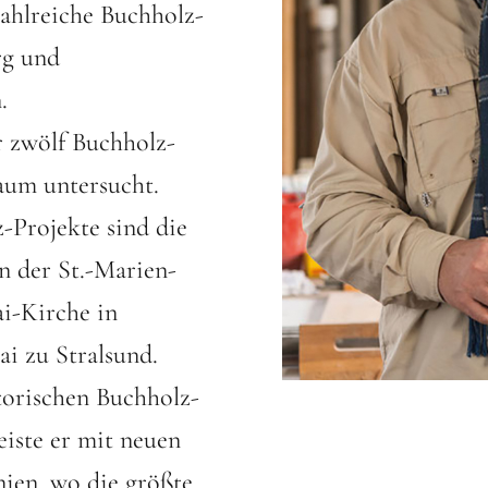
zahlreiche Buchholz-
rg und
.
r zwölf Buchholz-
aum untersucht.
-Projekte sind die
n der St.-Marien-
ai-Kirche in
ai zu Stralsund.
orischen Buchholz-
iste er mit neuen
ien, wo die größte