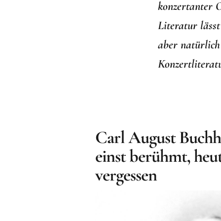
konzertanter O
Literatur läss
aber natürlich
Konzertliterat
Carl August Buchh
einst berühmt, heut
vergessen