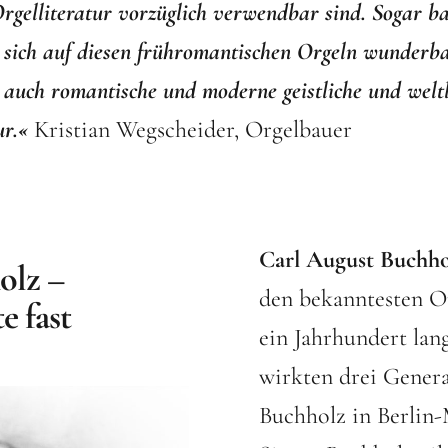
rgelliteratur vorzüglich verwendbar sind. Sogar b
t sich auf diesen frühromantischen Orgeln wunderba
 auch romantische und moderne geistliche und weltl
ur.«
Kristian Wegscheider, Orgelbauer
Carl August Buchho
olz –
den bekanntesten Or
e fast
ein Jahrhundert lang
wirkten drei Genera
Buchholz in Berlin-