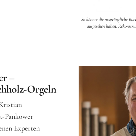
So könnte die ursprüngliche Buc
ausgesehen haben. Rekonstru
er –
uchholz-Orgeln
Kristian
lt-Pankower
enen Experten