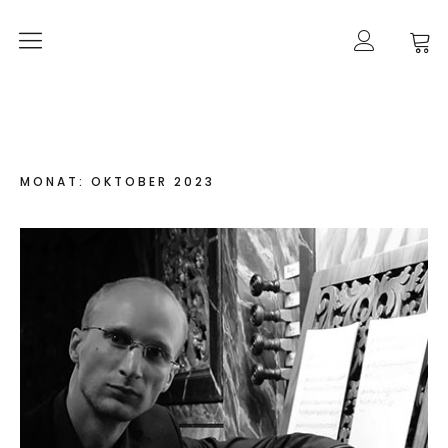
Orgelherbst 2026
DIE ORGEL IN ALT-PANKOW
Der Orgelbau
MONAT:
OKTOBER 2023
Worte zur Orgelweihe
März 2021 –
der Orgeleinbau
April 2021 –
der Orgeleinbau
April 2021 –
die Intonation
Geschichte