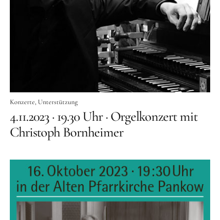
Orgelbauer
Grußwort von Schirmherr
Wolfgang Thierse
2019 · LOTTO-Stiftung Berlin
Festschrift
Konzertarchiv
Konzerte
Unterstützung
4.11.2023 · 19.30 Uhr · Orgelkonzert mit
Orgelherbst 2025
Christoph Bornheimer
Orgelherbst 2024
Orgelherbst 2023
Orgelherbst 2022
Orgelakademie 2022
Orgelherbst 2021