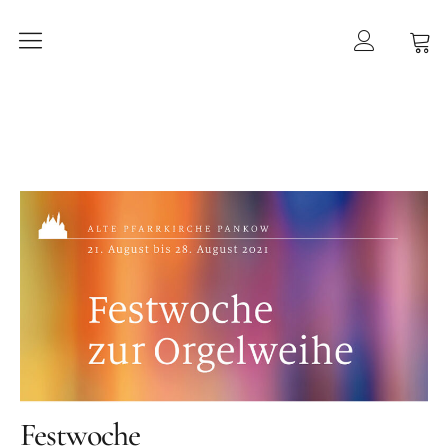
Orgelherbst 2026
DIE ORGEL IN ALT-PANKOW
Der Orgelbau
Worte zur Orgelweihe
März 2021 –
der Orgeleinbau
April 2021 –
der Orgeleinbau
April 2021 –
die Intonation
Geschichte
Festwoche