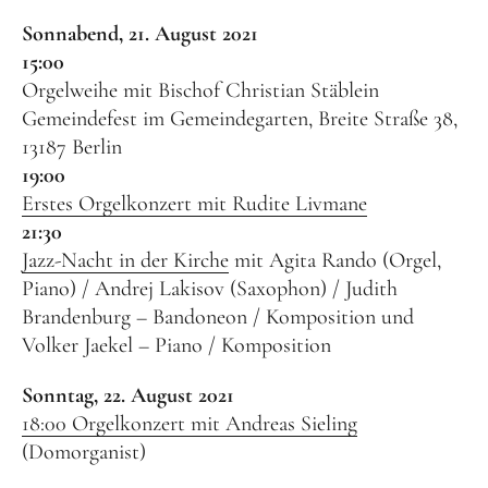
Orgelbauer
Sonnabend, 21. August 2021
Grußwort von Schirmherr
15:00
Wolfgang Thierse
Orgelweihe mit Bischof Christian Stäblein
Gemeindefest im Gemeindegarten, Breite Straße 38,
2019 · LOTTO-Stiftung Berlin
13187 Berlin
Festschrift
19:00
Erstes Orgelkonzert mit Rudite Livmane
Konzertarchiv
21:30
Jazz-Nacht in der Kirche
mit Agita Rando (Orgel,
Orgelherbst 2025
Piano) / Andrej Lakisov (Saxophon) / Judith
Orgelherbst 2024
Brandenburg – Bandoneon / Komposition und
Volker Jaekel – Piano / Komposition
Orgelherbst 2023
Orgelherbst 2022
Sonntag, 22. August 2021
18:00 Orgelkonzert mit Andreas Sieling
Orgelakademie 2022
(Domorganist)
Orgelherbst 2021