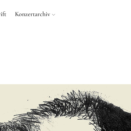
ift
Konzertarchiv
E ORGEL IN ALT-PAN
ORGELWERKSTATT KRISTIAN WEGSCHEIDER NACH C.A.