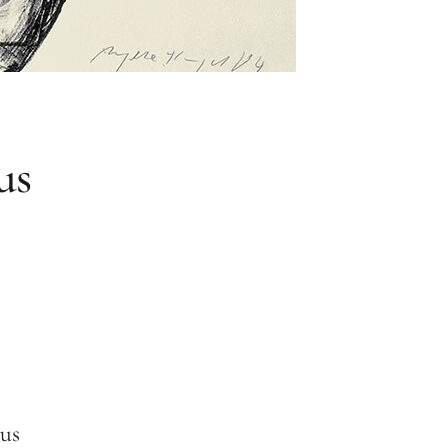
us
aus