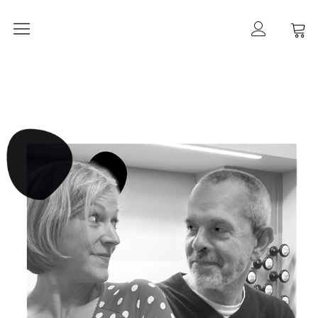
Orgelherbst 2026
DIE ORGEL IN ALT-PANKOW
Der Orgelbau
Worte zur Orgelweihe
März 2021 –
der Orgeleinbau
April 2021 –
der Orgeleinbau
April 2021 –
die Intonation
Geschichte