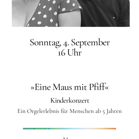
Orgelbauer
Grußwort von Schirmherr
Wolfgang Thierse
2019 · LOTTO-Stiftung Berlin
Sonntag, 4. September
Festschrift
16 Uhr
Konzertarchiv
Orgelherbst 2025
»Eine Maus mit Pfiff«
Orgelherbst 2024
Kinderkonzert
Orgelherbst 2023
Ein Orgelerlebnis für Menschen ab 5 Jahren
Orgelherbst 2022
Orgelakademie 2022
Orgelherbst 2021