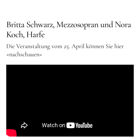
Orgelbauer
Grußwort von Schirmherr
Britta Schwarz, Mezzosopran und Nora
Wolfgang Thierse
Koch, Harfe
2019 · LOTTO-Stiftung Berlin
Festschrift
Die Veranstaltung vom 25. April können Sie hier
»nachschauen«
Konzertarchiv
Orgelherbst 2025
Orgelherbst 2024
Orgelherbst 2023
Orgelherbst 2022
Orgelakademie 2022
Orgelherbst 2021