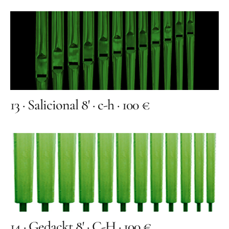
13 · Salicional 8' · c-h · 100 €
14 · Gedackt 8' · C-H · 100 €