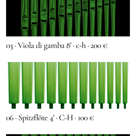
Orgelbauer
Grußwort von Schirmherr
Wolfgang Thierse
2019 · LOTTO-Stiftung Berlin
Festschrift
03 · Viola di gamba 8' · c-h · 200 €
Konzertarchiv
Orgelherbst 2025
Orgelherbst 2024
Orgelherbst 2023
Orgelherbst 2022
06 · Spitzflöte 4' · C-H · 100 €
Orgelakademie 2022
Orgelherbst 2021