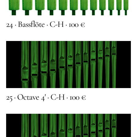
24 · Bassflöte · C-H · 100 €
25 · Octave 4' · C-H · 100 €