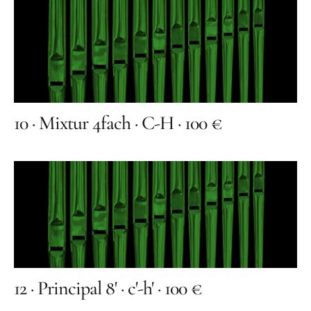
Benefiz
10 · Mixtur 4fach · C-H · 100 €
12 · Principal 8' · c'-h' · 100 €