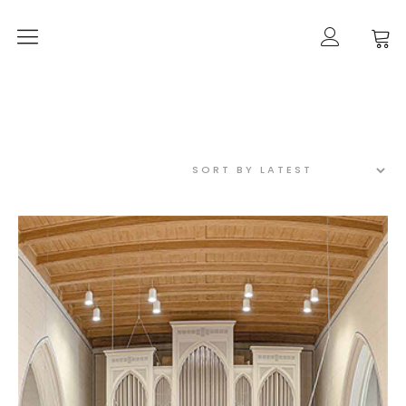
Orgelherbst 2026
DIE ORGEL IN ALT-PANKOW
Der Orgelbau
Worte zur Orgelweihe
März 2021 –
der Orgeleinbau
April 2021 –
der Orgeleinbau
April 2021 –
die Intonation
Geschichte