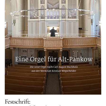
Orgelbauer
Grußwort von Schirmherr
Wolfgang Thierse
2019 · LOTTO-Stiftung Berlin
Festschrift
Konzertarchiv
Orgelherbst 2025
Orgelherbst 2024
Orgelherbst 2023
Orgelherbst 2022
Orgelakademie 2022
Festschrift:
Orgelherbst 2021