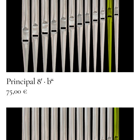
Principal 8′ · b“
75,00
€