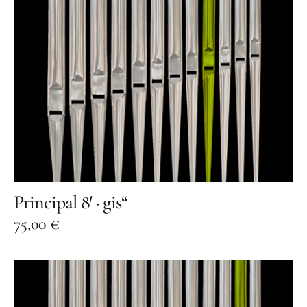
Principal 8′ · gis“
75,00
€