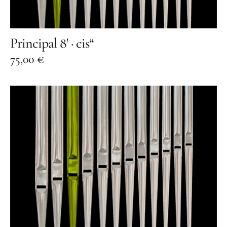
Benefiz
Principal 8′ · cis“
75,00
€