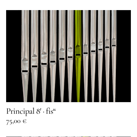
Principal 8′ · fis“
75,00
€