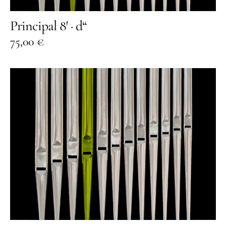
Principal 8′ · d“
75,00
€