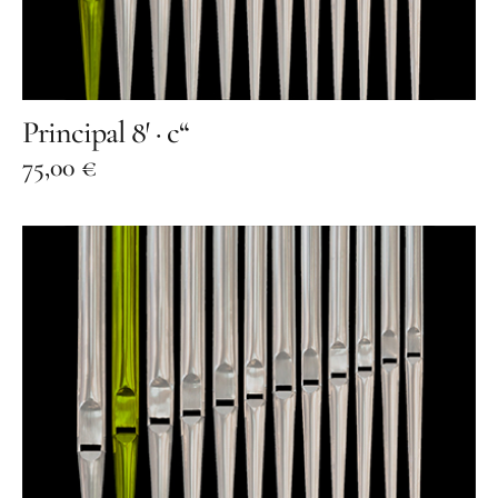
Orgelbauer
Grußwort von Schirmherr
Wolfgang Thierse
2019 · LOTTO-Stiftung Berlin
Principal 8′ · c“
Festschrift
75,00
€
Konzertarchiv
Orgelherbst 2025
Orgelherbst 2024
Orgelherbst 2023
Orgelherbst 2022
Orgelakademie 2022
Orgelherbst 2021