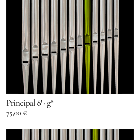
Principal 8′ · g“
75,00
€