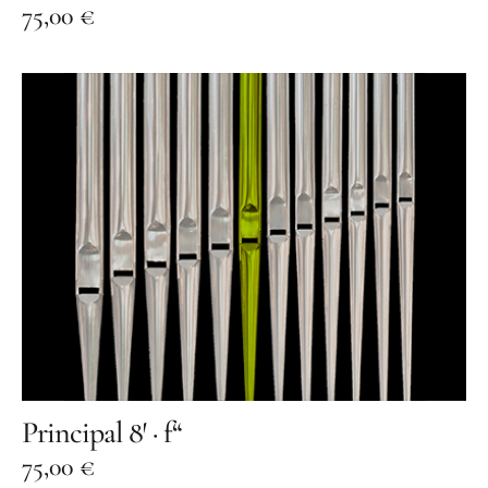
75,00
€
Principal 8′ · f“
75,00
€