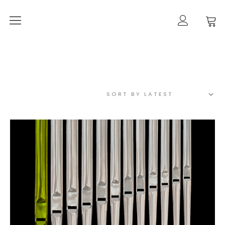
Orgelherbst 2026
DIE ORGEL IN ALT-PANKOW
Der Orgelbau
Worte zur Orgelweihe
März 2021 –
der Orgeleinbau
April 2021 –
der Orgeleinbau
April 2021 –
die Intonation
Geschichte