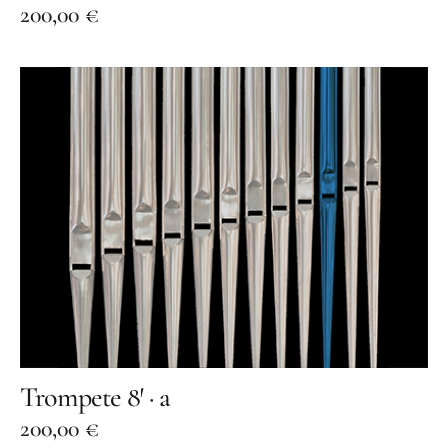
200,00
€
Trompete 8′ · a
200,00
€