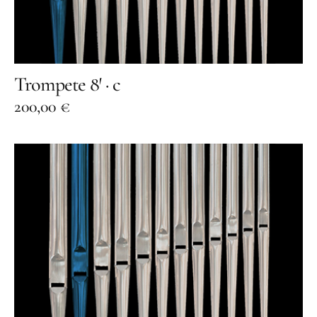
Orgelbauer
Grußwort von Schirmherr
Wolfgang Thierse
2019 · LOTTO-Stiftung Berlin
Trompete 8′ · c
Festschrift
200,00
€
Konzertarchiv
Orgelherbst 2025
Orgelherbst 2024
Orgelherbst 2023
Orgelherbst 2022
Orgelakademie 2022
Orgelherbst 2021