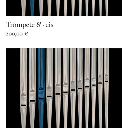
Benefiz
Trompete 8′ · cis
200,00
€