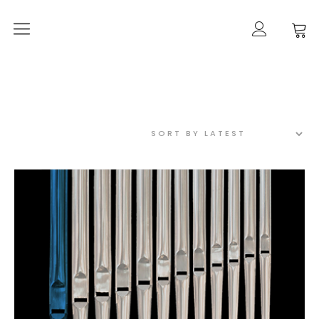
Orgelherbst 2026
DIE ORGEL IN ALT-PANKOW
Der Orgelbau
Worte zur Orgelweihe
März 2021 –
der Orgeleinbau
April 2021 –
der Orgeleinbau
April 2021 –
die Intonation
Geschichte