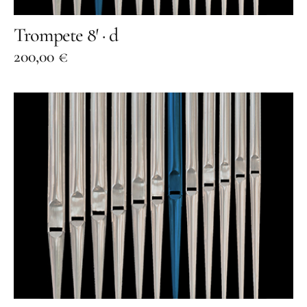
Trompete 8′ · d
200,00
€