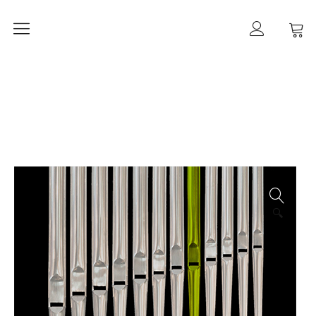
Orgelherbst 2026
DIE ORGEL IN ALT-PANKOW
Der Orgelbau
Worte zur Orgelweihe
März 2021 –
der Orgeleinbau
April 2021 –
🔍
der Orgeleinbau
April 2021 –
die Intonation
Geschichte