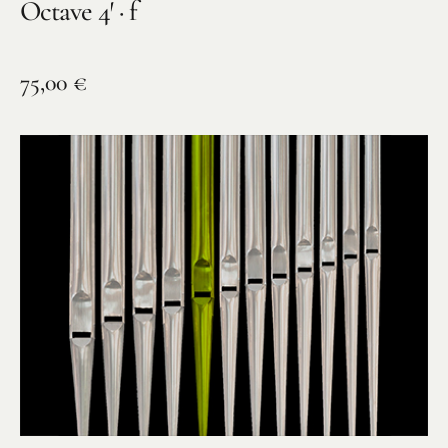
Octave 4′ · f
75,00
€