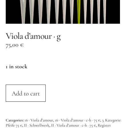
Orgelbauer
Grußwort von Schirmherr
Wolfgang Thierse
2019 · LOTTO-Stiftung Berlin
Viola d’amour · g
Festschrift
75,00
€
Konzertarchiv
1 in stock
Orgelherbst 2025
Orgelherbst 2024
Orgelherbst 2023
Add to cart
Orgelherbst 2022
Orgelakademie 2022
Categories:
16 · Viola d’amour
,
16 · Viola d’amour · c-h · 75 €
,
3. Kategorie:
Orgelherbst 2021
Pfeife 75 €
,
II · Schwellwerk
,
II · Viola d’amour · c-h · 75 €
,
Register