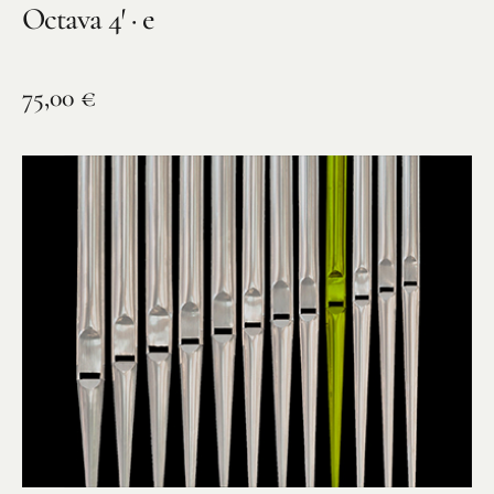
Octava 4′ · e
75,00
€