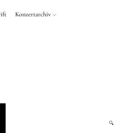
ift
Konzertarchiv
E ORGEL IN ALT-PAN
ORGELWERKSTATT KRISTIAN WEGSCHEIDER NACH C.A.
🔍