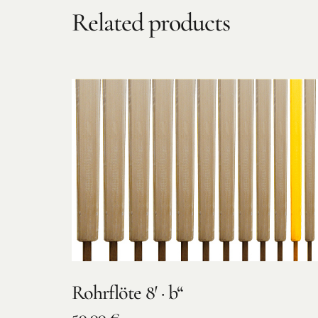
Related products
Rohrflöte 8′ · b“
50,00
€