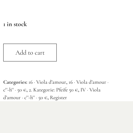
1 in stock
Add to cart
Categories:
16 · Viola d’amour
,
16 · Viola d’amour ·
c''-h'' · 50 €
,
2. Kategorie: Pfeife 50 €
,
IV · Viola
d’amour · c''-h'' · 50 €
,
Register