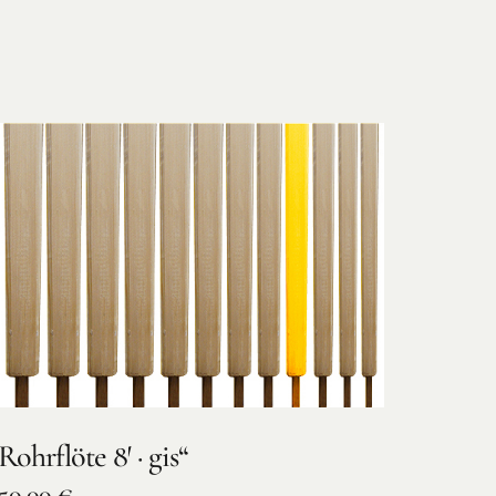
Rohrflöte 8′ · gis“
50,00
€