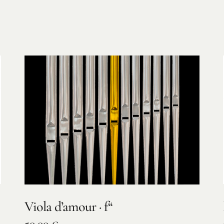
Viola d’amour · f“
50,00
€