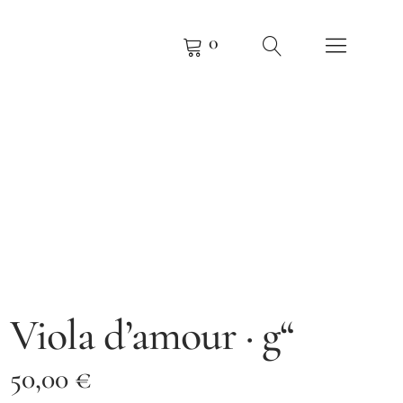
0
KOW
 BUCHHOLZ
Viola d’amour · g“
50,00
€