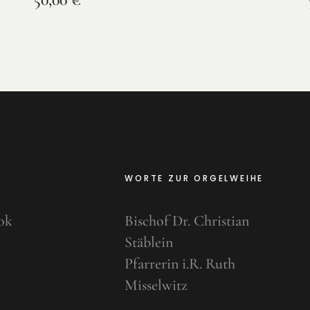
WORTE ZUR ORGELWEIHE
ok
Bischof Dr. Christian
Stäblein
Pfarrerin i.R. Ruth
Misselwitz