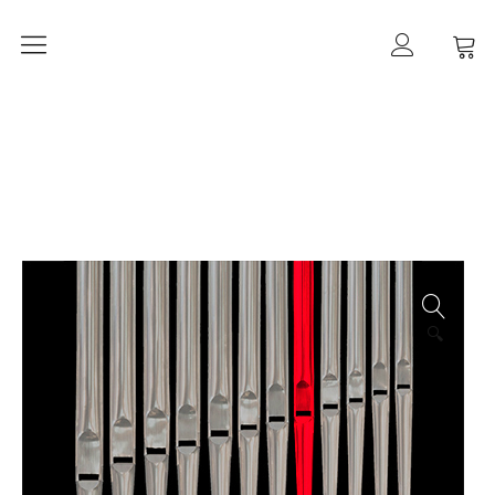
Orgelherbst 2026
DIE ORGEL IN ALT-PANKOW
Der Orgelbau
Worte zur Orgelweihe
März 2021 –
der Orgeleinbau
April 2021 –
🔍
der Orgeleinbau
April 2021 –
die Intonation
Geschichte