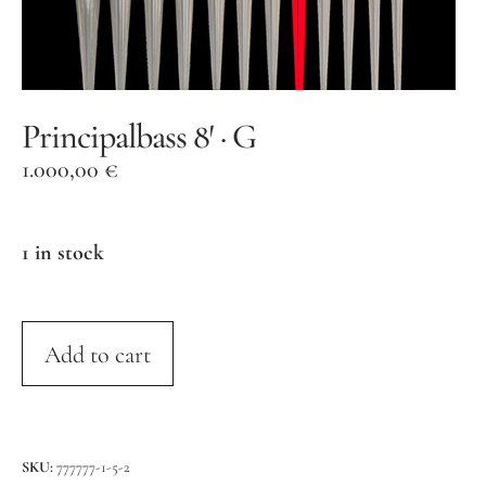
Orgelbauer
Grußwort von Schirmherr
Wolfgang Thierse
2019 · LOTTO-Stiftung Berlin
Principalbass 8′ · G
Festschrift
1.000,00
€
Konzertarchiv
1 in stock
Orgelherbst 2025
Orgelherbst 2024
Orgelherbst 2023
Add to cart
Orgelherbst 2022
Orgelakademie 2022
Orgelherbst 2021
SKU:
777777-1-5-2