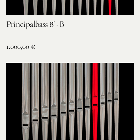
Principalbass 8′ · B
1.000,00
€