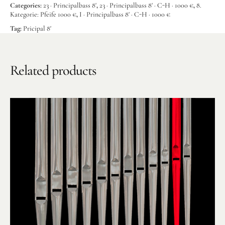
Categories:
23 · Principalbass 8'
,
23 · Principalbass 8' · C-H · 1000 €
,
8.
Benefiz
Kategorie: Pfeife 1000 €
,
I · Principalbass 8' · C-H · 1000 €
Tag:
Pricipal 8'
Related products