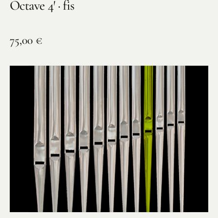
Octave 4′ · fis
75,00
€