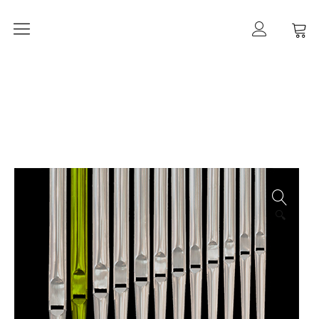
Orgelherbst 2026
DIE ORGEL IN ALT-PANKOW
Der Orgelbau
Worte zur Orgelweihe
März 2021 –
der Orgeleinbau
April 2021 –
🔍
der Orgeleinbau
April 2021 –
die Intonation
Geschichte