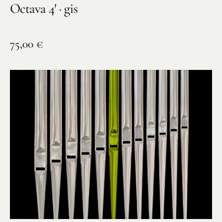
Octava 4′ · gis
75,00
€