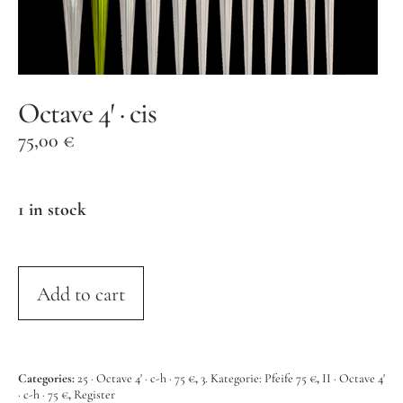
Orgelbauer
Grußwort von Schirmherr
Wolfgang Thierse
2019 · LOTTO-Stiftung Berlin
Octave 4′ · cis
Festschrift
75,00
€
Konzertarchiv
1 in stock
Orgelherbst 2025
Orgelherbst 2024
Orgelherbst 2023
Add to cart
Orgelherbst 2022
Orgelakademie 2022
Categories:
25 · Octave 4' · c-h · 75 €
,
3. Kategorie: Pfeife 75 €
,
II · Octave 4'
Orgelherbst 2021
· c-h · 75 €
,
Register