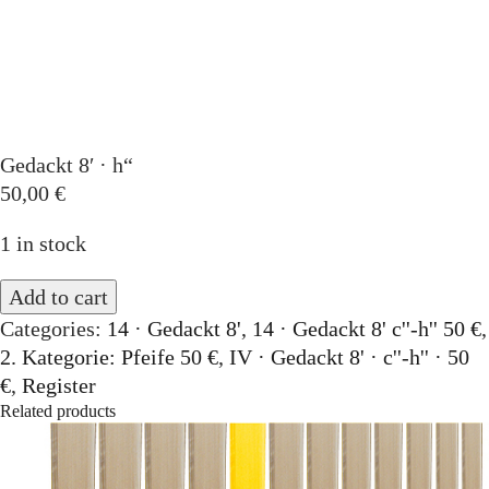
Orgelbauer
Grußwort von Schirmherr
Wolfgang Thierse
2019 · LOTTO-Stiftung Berlin
Festschrift
Gedackt 8′ · h“
50,00
€
Konzertarchiv
1 in stock
Orgelherbst 2025
Add to cart
Orgelherbst 2024
Categories:
14 · Gedackt 8'
,
14 · Gedackt 8' c''-h'' 50 €
,
Orgelherbst 2023
2. Kategorie: Pfeife 50 €
,
IV · Gedackt 8' · c''-h'' · 50
€
,
Register
Orgelherbst 2022
Related products
Orgelakademie 2022
Orgelherbst 2021