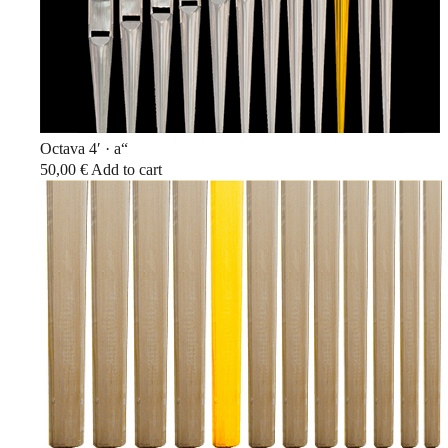
Octava 4′ · a“
50,00
€
Add to cart