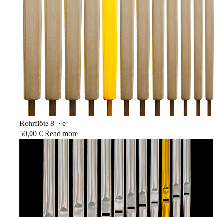
Benefiz
Rohrflöte 8′ · e‘
50,00
€
Read more